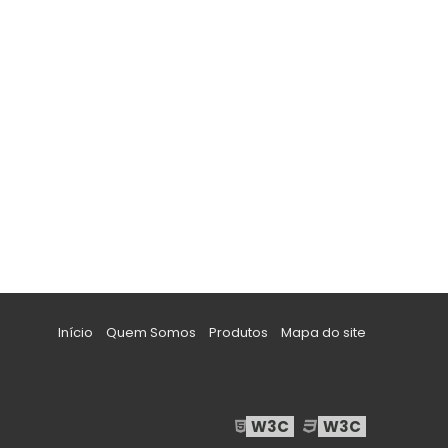
Início
Quem Somos
Produtos
Mapa do site
W3C
W3C