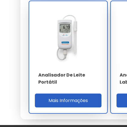
CSV e PDF assinados digitalmente conforme IC
histórico das últimas 999 análises, e a memó
data, hora e operador para rastreabilidade pl
O chassi em aço inox AISI 304 com grau de p
alcalina a 2% e enxágue com água a 60 ºC, 
elétrico não ultrapassa 45 W, e o sistema i
minutos em falhas de rede.
PARÂMETRO
Tecnologia
Analisador De Leite
An
Portátil
La
Faixa de gordura
Faixa de SNF
Mais Informações
Throughput
Ciclo de leitura