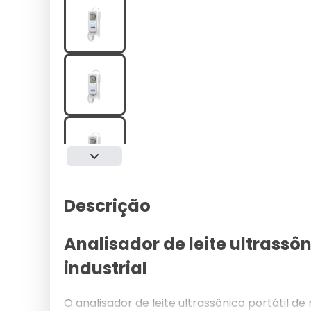
Descrição
Analisador de leite ultrassô
industrial
O analisador de leite ultrassônico portátil de 