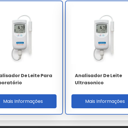
P-Brasil. O display colorido TFT de 7 polegadas exibe
ria interna armazena 100 mil registros com marcação de
ena exigida pelo SIF federal.
roteção IP54 suporta lavagem CIP diária com solução
característica essencial em plantas HACCP. O consumo
ninterrupto (nobreak) opcional garante autonomia de 90
ESPECIFICAÇÃO
Ultrassônica superior a 1 MHz
alisador De Leite Para
Analisador De Leite
boratório
Ultrasonico
0 a 12% (precisão 0.06%)
6 a 12% (precisão 0.10%)
Mais Informações
Mais Informações
60 amostras por hora
60 segundos por amostra