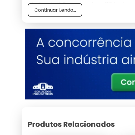
interface LIMS Ethernet e chassi IP54 apto p
Continuar Lendo...
A plataforma ultrassônica opera com frequênc
gordura (0-12%), SNF (6-12%), proteína (2-6%
(1.0260-1.0330 g/cm') e ponto crioscópico (-
amostra. A tecnologia dispensa reagentes Ger
88%.
O equipamento atende a IN 76/2018 e IN 77/
laboratórios acreditados pela RBC. O throug
do laboratório acima de 92% e reduzindo o 
ultrapassa 15.000 horas em regime contínuo.
A calibração multiponto é rastreável a padrõe
precisão de 0.06% em gordura e 0.10% em SNF
superior a 40.000 ciclos, e o sensor ultrass
sob variação térmica entre 15 ºC e 35 ºC na
Produtos Relacionados
A integração com LIMS ocorre via protocolos