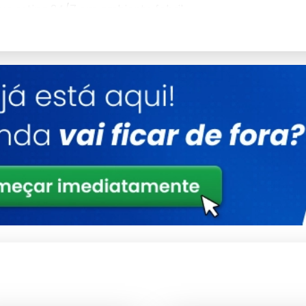
ara rotina 24/7 em ambiente fabril.
ia acima de 1 MHz e realiza a leitura simultânea de
), lactose (3-6%), água adicionada (0-70%), densidade
0.400 a -0.600 ºH) em ciclo único de 60 segundos por
ber e Kjeldahl, reduzindo o custo por análise em até
2018 do MAPA, além de compor o escopo ISO 17025 de
hput típico é de 60 amostras por hora, elevando o OEE
MTTR para menos de 15 minutos após falha. O MTBF médio
s certificados de leite reconstituído, garantindo
. A bomba peristáltica de amostragem possui vida útil
ônico de titânio mantém estabilidade dimensional mesmo
 cuba de medição aquecida a 40 ºC.
 RS-232, USB e Ethernet, exportando laudos em formato