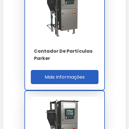
Span e diâmetro médio de Sauter (D[3,2]) com
exportação para LIMS via Ethernet TCP/IP e CSV.
Os laudos são assinados digitalmente conforme
padrão ICP-Brasil e contemplam cálculo
automático de superfície específica (m²/g)
relevante para reologia e cinética de reação.
Contador De Partículas
A compatibilidade química do módulo de
Parker
dispersão via solvente inclui água, etanol,
isopropanol, hexano, óleo mineral ISO VG 22 a
VG 460 e combustíveis, com bombeamento a
Mais Informações
0.5 a 3.0 L/min e ultrassom integrado de 40 kHz
para desagregação coloidal. O sistema de
limpeza CIP automática reduz o MTTR entre
amostras a menos de 90 segundos.
PARÂMETRO
ESPECIFICAÇÃO