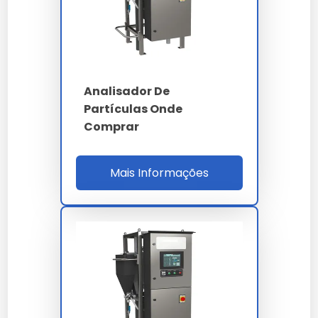
Difração laser Mie -
Princípio
imagem dinâmica
Faixa
0.04 a 2500 µm
4 - 6 - 14 - 21 - 38 -
Canais
Analisador De
70 - 100 µm (c)
Partículas Onde
Comprar
Classes ISO 4406
14/12/10 a 22/20/18
inferior a 1% conforme
Repetibilidade
Mais Informações
ISO 13320
Vazão amostra
0.5 a 3.0 L/min
Ultrassom dispersão
40 kHz integrado
Látex PS NIST
Calibração
traceable 1 a 100 µm