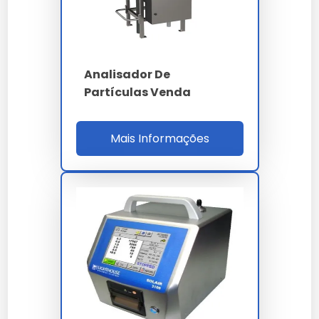
ISO 4406 - NAS 1638 -
Normas
SAE AS4059 - ISO
14644
Ethernet TCP/IP -
Analisador De
Interfaces
USB - LIMS
Partículas Venda
Mais Informações