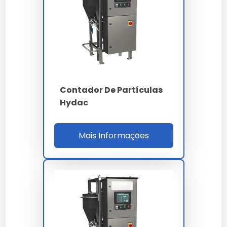
imagem, cobrindo faixa granulométrica de 0.04
a 2.500 micrometros (µm) com resolução de 100
canais logaritmicamente distribuídos. A
repetibilidade é inferior a 1% conforme ISO 13320,
e o alinhamento automático do feixe dispensa
intervenção do operador em ciclo de 30
segundos por varredura.
Contador De Partículas
Hydac
Para controle de limpeza em fluidos hidráulicos e
lubrificantes, o contador de partículas atende
ISO 4406:2021 (classes 14/12/10 a 22/20/18), NAS
Mais Informações
1638 e SAE AS4059, medindo simultaneamente
os canais de 4, 6, 14, 21, 38, 70 e 100 µm (c). O
sensor óptico de diodo laser garante vida útil
superior a 20.000 horas sem drift mensurável.
PARÂMETRO
ESPECIFICAÇÃO
Difração laser Mie -