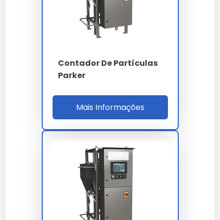
Princípio
imagem dinâmica
Faixa
0.04 a 2500 µm
4 - 6 - 14 - 21 - 38 -
Canais
Contador De Partículas
70 - 100 µm (c)
Parker
Classes ISO 4406
14/12/10 a 22/20/18
inferior a 1% conforme
Mais Informações
Repetibilidade
ISO 13320
Vazão amostra
0.5 a 3.0 L/min
Ultrassom dispersão
40 kHz integrado
Látex PS NIST
Calibração
traceable 1 a 100 µm
ISO 4406 - NAS 1638 -