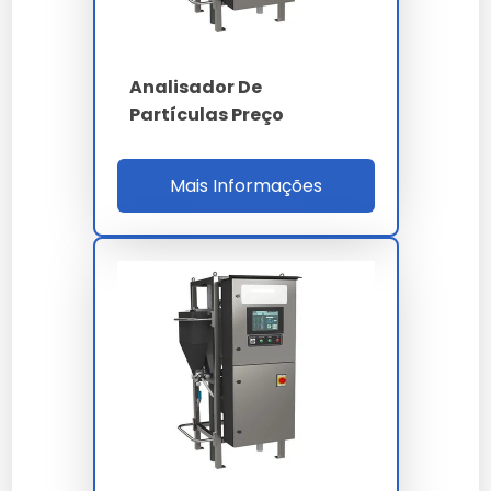
Normas
SAE AS4059 - ISO
14644
Analisador De
Ethernet TCP/IP -
Interfaces
Partículas Preço
USB - LIMS
Mais Informações