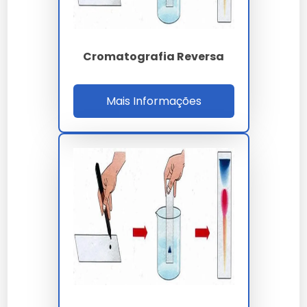
turno
Prazo laudo
3 a 7 dias úteis
Cromatografia Reversa
NBR 7070 - IEC 60599
Normas
- IEEE C57.104 - ISO
17025
Mais Informações
Duval - Rogers -
Interpretação
Doernenburg