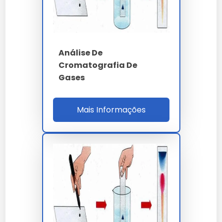
PARÂMETRO
ESPECIFICAÇÃO
GC-FID - HPLC -
Técnica
UHPLC - GC-MS
Análise De
Cromatografia De
C18 250x4.6 mm x 5
Coluna HPLC
Gases
µm
Pressão UHPLC
até 1300 bar
Mais Informações
Limite detecção GC
inferior a 1 ppm v/v
He 5.0 ou H2 6.0
Gás de arraste
purificado
até 450 ºC - rampa
Forno GC
120 ºC/min
120 amostras por
Throughput UHPLC