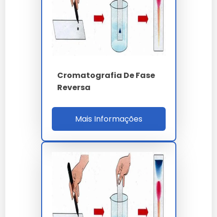
A cromatografia gasosa (GC) com detector de
ionização de chama (FID) e headspace dedicado
segue ABNT NBR 7070 e IEEE C57.104,
quantificando gases dissolvidos em óleo mineral
isolante: hidrogênio (H2), metano (CH4), etileno
(C2H4), acetileno (C2H2), etano (C2H6),
Cromatografia De Fase
monóxido de carbono (CO) e dióxido de carbono
Reversa
(CO2) com limite de detecção inferior a 1 ppm
(v/v) e repetibilidade CV inferior a 3%.
Mais Informações
O cromatógrafo líquido de alta eficiência (HPLC)
em fase reversa utiliza coluna C18
octadecilsilano (250 x 4.6 mm x 5 µm), vazão
isocrática de 1.0 mL/min a gradiente binário
metanol/água 0.1% TFA, loop de injeção de 20 µL
e detector UV-DAD 190-800 nm. A pressão de
trabalho atinge 400 bar com MTBF de bomba
quaternária superior a 20.000 horas.