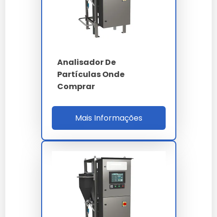
Faixa
0.04 a 2500 µm
4 - 6 - 14 - 21 - 38 -
Canais
70 - 100 µm (c)
Classes ISO 4406
14/12/10 a 22/20/18
Analisador De
Partículas Onde
inferior a 1% conforme
Comprar
Repetibilidade
ISO 13320
Vazão amostra
0.5 a 3.0 L/min
Mais Informações
Ultrassom dispersão
40 kHz integrado
Látex PS NIST
Calibração
traceable 1 a 100 µm
ISO 4406 - NAS 1638 -
Normas
SAE AS4059 - ISO
14644