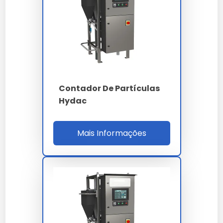
0.5 a 3.0 L/min e ultrassom integrado de 40 kHz
para desagregação coloidal. O sistema de
limpeza CIP automática reduz o MTTR entre
amostras a menos de 90 segundos.
Calibrado com padrões certificados NIST
traceable (látex de poliestireno monodisperso
Contador De Partículas
de 1, 3, 10, 30 e 100 µm), o equipamento mantém
Hydac
exatidão inferior a 0.5% d50 ao longo de 12 meses
sem recalibração obrigatória. A rotina diária de
verificação consome 3 minutos e gera
Mais Informações
certificado automático para auditoria ISO 9001 e
IATF 16949 na indústria automotiva.
PARÂMETRO
ESPECIFICAÇÃO
Difração laser Mie -
Princípio
imagem dinâmica