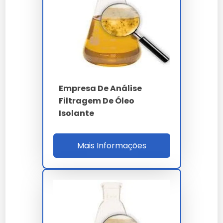
(D1/D2), antecipando falhas catastróficas em
até 18 meses.
O teor de DBPC (2,6-di-terc-butil-paracresol)
por cromatografia líquida HPLC quantifica o
antioxidante residual na faixa 0.08-0.40% m/m,
requisito da NBR 10576 para óleos inibidos. A
reposição de DBPC estende o MTBF do
Empresa De Análise
transformador de potência em até 15 anos,
Filtragem De Óleo
postergando a troca integral do óleo (custo
Isolante
médio R$ 120 mil para um transformador 138 kV
- 25 MVA).
Mais Informações
A avaliação de teor de clorados (PCB/ascaréis)
por GC-ECD com coluna DB-5 de 30 m segue
USEPA 8082A e NBR 13882, com limite de
quantificação 1 mg/kg e tolerância de 50 mg/kg
da Resolução CONAMA 420/2009. O diagnóstico
evita passivo ambiental e contaminação