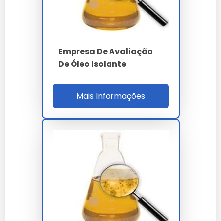
7 gases - LD inferior a
DGA
1 ppm
Empresa De Avaliação
Duval - Rogers - IEC
Diagnóstico
De Óleo Isolante
60599
ponto de fulgor
Óleo vegetal FR3
Mais Informações
superior a 315 ºC
NBR 10576 - NBR 10710
Normas
- IEC 60422 - IEEE
C57.104