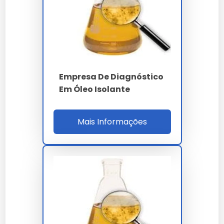
cruzada, exigência da Lei 12.305/2010 (PNRS) e
Convenção de Estocolmo sobre POPs.
PARÂMETRO
ESPECIFICAÇÃO
superior a 40 kV/2.5
Rigidez dielétrica
Empresa De Diagnóstico
mm (NBR IEC 60156)
Em Óleo Isolante
inferior a 25 ppm
Teor de água
(Karl Fischer)
Mais Informações
tan-delta a 90 ºC
inferior a 0.10
Tensão interfacial
superior a 30 mN/m
0.08 a 0.40% m/m
DBPC
(HPLC)
inferior a 50 mg/kg
Clorados PCB
(USEPA 8082A)