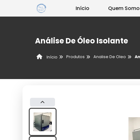
Início
Quem Somo
Análise De Óleo Isolante
Produtos
Analise De Oleo
An
Início