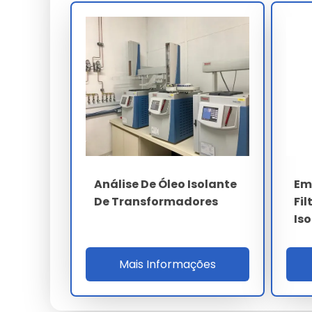
perdas dielétricas tan-delta a 90 ºC (inferior
A cromatografia gasosa dissolvida (DGA) ide
C2H2 - CO - CO2) com limite de detecção infer
60599 para diagnóstico de falhas térmicas (
descargas de arco (D1/D2), antecipando falh
PARÂMETRO
Rigidez dielétrica
Análise De Óleo Isolante
Em
Teor de água
De Transformadores
Fi
tan-delta a 90 ºC
Is
Tensão interfacial
Mais Informações
DBPC
Clorados PCB