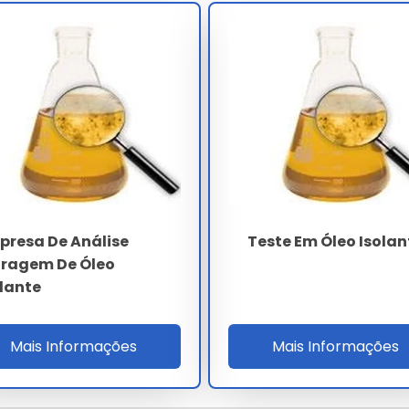
 a 0.10) e tensão interfacial (superior a 30 mN/m).
ntifica os 7 gases-chave (H2 - CH4 - C2H6 - C2H4 -
ior a 1 ppm e aplica os critérios de Duval, Rogers e IEC
T1/T2/T3) acima de 300 ºC, descargas parciais (PD) e
as catastróficas em até 18 meses.
ESPECIFICAÇÃO
superior a 40 kV/2.5 mm (NBR IEC 60156)
presa De Análise
Teste Em Óleo Isolan
inferior a 25 ppm (Karl Fischer)
ltragem De Óleo
inferior a 0.10
olante
superior a 30 mN/m
Mais Informações
Mais Informações
0.08 a 0.40% m/m (HPLC)
inferior a 50 mg/kg (USEPA 8082A)