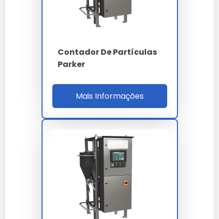
Faixa
0.04 a 2500 µm
4 - 6 - 14 - 21 - 38 -
Canais
Contador De Partículas
70 - 100 µm (c)
Parker
Classes ISO 4406
14/12/10 a 22/20/18
inferior a 1% conforme
Mais Informações
Repetibilidade
ISO 13320
Vazão amostra
0.5 a 3.0 L/min
Ultrassom dispersão
40 kHz integrado
Látex PS NIST
Calibração
traceable 1 a 100 µm
ISO 4406 - NAS 1638 -
Normas
SAE AS4059 - ISO