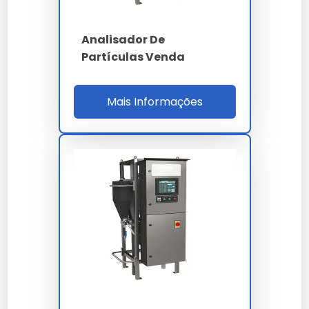
14644
Analisador De
Ethernet TCP/IP -
Interfaces
Partículas Venda
USB - LIMS
Mais Informações