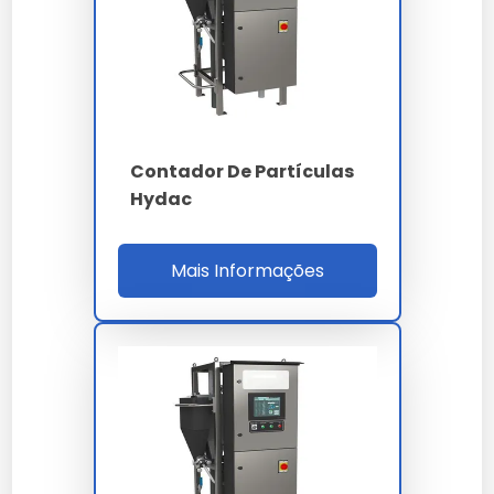
(1 CFM) e detecção de 0.3 µm, 0.5 µm, 1.0 µm e
5.0 µm. O throughput de 60 amostras por hora
permite mapeamento completo de grade de
100 m² em menos de uma jornada de trabalho,
elevando OEE operacional.
Contador De Partículas
O software de controle registra histograma
Hydac
volumétrico, distribuição numérica, d10, d50, d90,
Span e diâmetro médio de Sauter (D[3,2]) com
exportação para LIMS via Ethernet TCP/IP e CSV.
Mais Informações
Os laudos são assinados digitalmente conforme
padrão ICP-Brasil e contemplam cálculo
automático de superfície específica (m²/g)
relevante para reologia e cinética de reação.
PARÂMETRO
ESPECIFICAÇÃO
Difração laser Mie -
Princípio
imagem dinâmica