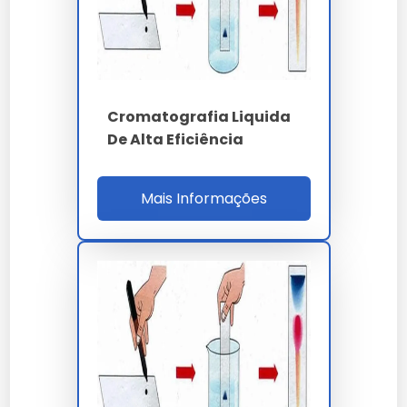
320%, evitando paradas não programadas de R$
450 mil por evento.
PARÂMETRO
ESPECIFICAÇÃO
GC-FID - HPLC -
Cromatografia Liquida
Técnica
UHPLC - GC-MS
De Alta Eficiência
C18 250x4.6 mm x 5
Coluna HPLC
µm
Mais Informações
Pressão UHPLC
até 1300 bar
Limite detecção GC
inferior a 1 ppm v/v
He 5.0 ou H2 6.0
Gás de arraste
purificado
até 450 ºC - rampa
Forno GC
120 ºC/min