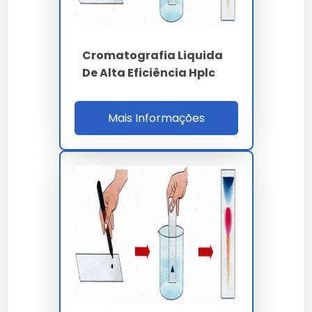
120 amostras por
Throughput UHPLC
turno
Cromatografia Liquida
Prazo laudo
3 a 7 dias úteis
De Alta Eficiência Hplc
NBR 7070 - IEC 60599
Normas
- IEEE C57.104 - ISO
Mais Informações
17025
Duval - Rogers -
Interpretação
Doernenburg