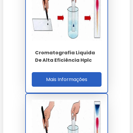
Para cromatografia líquida clássica em coluna
de vidro empacotada com sílica gel 60 (63-200
µm) ou alumina neutra, o fluxo gravitacional
opera a 0.5-2.0 mL/min sem pressão, sendo
indicado para fracionamento preparativo de
lipídios, asfaltenos e hidrocarbonetos
aromáticos policíclicos (HPA). O rendimento de
Cromatografia Liquida
separação alcança 85-95% em massa com
De Alta Eficiência Hplc
gradiente step hexano/diclorometano/metanol.
O laboratório acreditado ISO 17025
Mais Informações
CGCRE/Inmetro executa análise cromatográfica
com cadeia de custódia completa, emitindo
laudo digital assinado ICP-Brasil em 3 a 7 dias
úteis e incluindo interpretação técnica pelo
método de Rogers, Doernenburg e triângulo de
Duval. O ROI da análise preditiva em
transformadores acima de 10 MVA ultrapassa