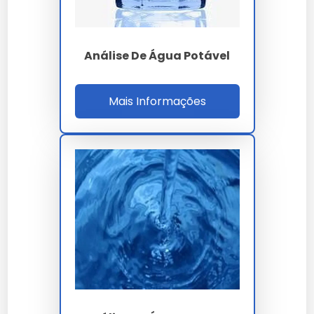
Coleta
cadeia 2 a 8 ºC
ISO 17025 Inmetro
Acreditação
Análise De Água Potável
CGCRE
Prazo laudo
5 a 10 dias úteis
Mais Informações
GM/MS 888 -
Normas
CONAMA 357 -
CONAMA 396 - NR-13