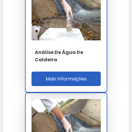
cadeia de custódia em prazo inferior a 24 horas
até o laboratório.
Para poço artesiano e semiartesiano, o escopo
mínimo de outorga (Lei 9.433/1997 - Resolução
ANA) exige laudo semestral com nitrato (inferior
a 10 mg/L), fluoreto (inferior a 1.5 mg/L), dureza
total (inferior a 500 mg/L CaCO3), ferro (inferior
Análise De Água De
a 0.3 mg/L), manganês (inferior a 0.1 mg/L) e
Caldeira
sulfato (inferior a 250 mg/L), conforme Portaria
888/2021 e CONAMA 396/2008 para águas
Mais Informações
subterrâneas.
A análise de água para caldeira atende NR-13,
ABMA (American Boiler Manufacturers
Association) e NBR 12177 com controle de dureza
(inferior a 1 ppm CaCO3), sílica (inferior a 150
ppm na água de alimentação), condutividade
(inferior a 3.500 µS/cm) e oxigênio dissolvido