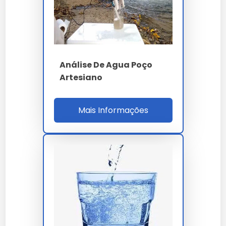
(inferior a 7 ppb) - parâmetros críticos para
evitar incrustação, corrosão por pite e elevação
do MTBF do tubulão acima de 25.000 horas.
PARÂMETRO
ESPECIFICAÇÃO
Análise De Agua Poço
Artesiano
97 parâmetros -
Painel potabilidade
Portaria 888/2021
Mais Informações
pH
6.0 a 9.5
Turbidez
inferior a 5 NTU
Cloro residual
0.2 a 5.0 mg/L
Coliformes totais
ausente em 100 mL
Metais pesados
ICP-OES em µg/L
NBR ISO 5667 -