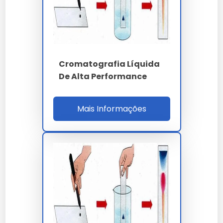
ºC com rampa de 120 ºC/min e repetibilidade de
tempo de retenção inferior a 0.01 min.
PARÂMETRO
ESPECIFICAÇÃO
Cromatografia Líquida
GC-FID - HPLC -
Técnica
De Alta Performance
UHPLC - GC-MS
C18 250x4.6 mm x 5
Coluna HPLC
Mais Informações
µm
Pressão UHPLC
até 1300 bar
Limite detecção GC
inferior a 1 ppm v/v
He 5.0 ou H2 6.0
Gás de arraste
purificado
até 450 ºC - rampa
Forno GC
120 ºC/min