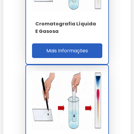
120 amostras por
Throughput UHPLC
turno
Cromatografia Líquida
E Gasosa
Prazo laudo
3 a 7 dias úteis
NBR 7070 - IEC 60599
Mais Informações
Normas
- IEEE C57.104 - ISO
17025
Duval - Rogers -
Interpretação
Doernenburg