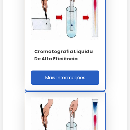
quaternária superior a 20.000 horas.
A cromatografia líquida de alta pressão
(HPLC/UHPLC) em coluna sub-2 µm alcança
pressões de 1.300 bar e reduz o tempo de
corrida de 30 minutos para 4 minutos, elevando
o throughput do laboratório de 16 para 120
amostras por turno (OEE acima de 90%). A
Cromatografia Liquida
detecção por arranjo de diodos (DAD) e
De Alta Eficiência
fluorescência (RF-20A) cobre faixa dinâmica de
5 ordens de magnitude.
Mais Informações
O gás de arraste hélio grau 5.0 (99.999%) ou
hidrogênio grau 6.0 (99.9999%) é purificado por
getter catalítico com retenção de O2, H2O e
hidrocarbonetos inferior a 10 ppb, requisito
crítico para colunas capilares DB-1, DB-5 e HP-
PLOT Q com diâmetro interno 0.25 mm e
espessura de filme 0.25 µm. O forno atinge 450