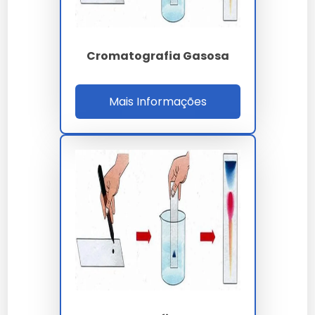
120 amostras por
Throughput UHPLC
turno
Cromatografia Gasosa
Prazo laudo
3 a 7 dias úteis
NBR 7070 - IEC 60599
Mais Informações
Normas
- IEEE C57.104 - ISO
17025
Duval - Rogers -
Interpretação
Doernenburg