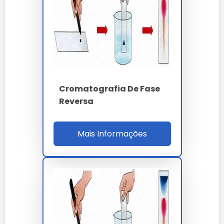
Para cromatografia líquida clássica em coluna
de vidro empacotada com sílica gel 60 (63-200
µm) ou alumina neutra, o fluxo gravitacional
opera a 0.5-2.0 mL/min sem pressão, sendo
indicado para fracionamento preparativo de
lipídios, asfaltenos e hidrocarbonetos
aromáticos policíclicos (HPA). O rendimento de
Cromatografia De Fase
separação alcança 85-95% em massa com
Reversa
gradiente step hexano/diclorometano/metanol.
O laboratório acreditado ISO 17025
Mais Informações
CGCRE/Inmetro executa análise cromatográfica
com cadeia de custódia completa, emitindo
laudo digital assinado ICP-Brasil em 3 a 7 dias
úteis e incluindo interpretação técnica pelo
método de Rogers, Doernenburg e triângulo de
Duval. O ROI da análise preditiva em
transformadores acima de 10 MVA ultrapassa