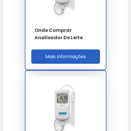
PARÂMETRO
ESPECIFICAÇÃO
Ultrassônica superior
Tecnologia
Onde Comprar
a 1 MHz
Analisador De Leite
0 a 12% (precisão
Faixa de gordura
0.06%)
Mais Informações
6 a 12% (precisão
Faixa de SNF
0.10%)
Throughput
60 amostras por hora
60 segundos por
Ciclo de leitura
amostra
MTBF
superior a 15.000 h
Aço inox AISI 304 -