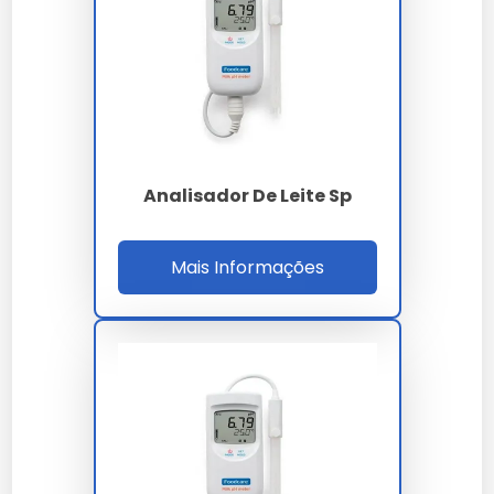
O equipamento atende a IN 76/2018 e IN 77/2018
do MAPA, além de compor o escopo ISO 17025
de laboratórios acreditados pela RBC. O
throughput típico é de 60 amostras por hora,
elevando o OEE do laboratório acima de 92% e
reduzindo o MTTR para menos de 15 minutos
após falha. O MTBF médio ultrapassa 15.000
Analisador De Leite Sp
horas em regime contínuo.
A calibração multiponto é rastreável a padrões
Mais Informações
certificados de leite reconstituído, garantindo
precisão de 0.06% em gordura e 0.10% em SNF. A
bomba peristáltica de amostragem possui vida
útil superior a 40.000 ciclos, e o sensor
ultrassônico de titânio mantém estabilidade
dimensional mesmo sob variação térmica entre
15 ºC e 35 ºC na cuba de medição aquecida a 40
ºC.