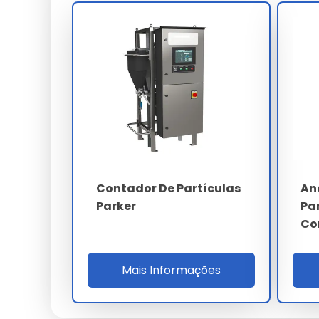
reduz o MTTR entre amostras a menos de 90
Calibrado com padrões certificados NIST trace
e 100 µm), o equipamento mantém exatidão i
recalibração obrigatória. A rotina diária de 
automático para auditoria ISO 9001 e IATF 169
PARÂMETRO
Princípio
Contador De Partículas
An
Faixa
Parker
Pa
Canais
Co
Classes ISO 4406
Mais Informações
Repetibilidade
Vazão amostra