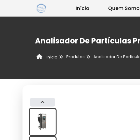
Início
Quem Somo
Analisador De Partículas P
Produtos
Analisador De Particul
Início