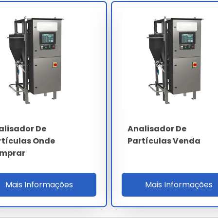
 segundos.
able (látex de poliestireno monodisperso de 1, 3, 10, 30
nferior a 0.5% d50 ao longo de 12 meses sem
verificação consome 3 minutos e gera certificado
49 na indústria automotiva.
ESPECIFICAÇÃO
Difração laser Mie - imagem dinâmica
alisador De
Analisador De
0.04 a 2500 µm
rtículas Onde
Partículas Venda
4 - 6 - 14 - 21 - 38 - 70 - 100 µm (c)
mprar
14/12/10 a 22/20/18
Mais Informações
Mais Informações
inferior a 1% conforme ISO 13320
0.5 a 3.0 L/min