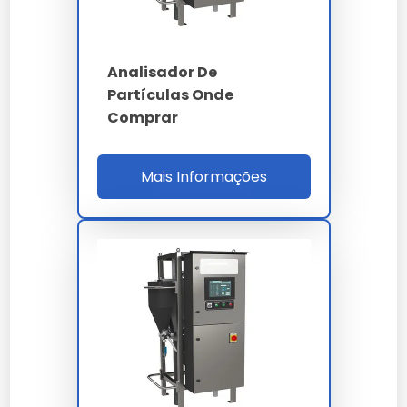
traceable 1 a 100 µm
ISO 4406 - NAS 1638 -
Normas
SAE AS4059 - ISO
Analisador De
14644
Partículas Onde
Comprar
Ethernet TCP/IP -
Interfaces
USB - LIMS
Mais Informações