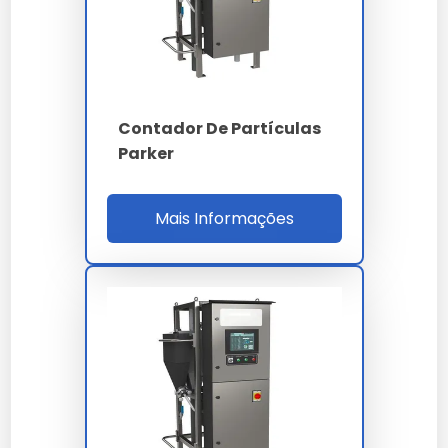
PARÂMETRO
ESPECIFICAÇÃO
Difração laser Mie -
Princípio
imagem dinâmica
Faixa
0.04 a 2500 µm
Contador De Partículas
Parker
4 - 6 - 14 - 21 - 38 -
Canais
70 - 100 µm (c)
Mais Informações
Classes ISO 4406
14/12/10 a 22/20/18
inferior a 1% conforme
Repetibilidade
ISO 13320
Vazão amostra
0.5 a 3.0 L/min
Ultrassom dispersão
40 kHz integrado
Látex PS NIST
Calibração