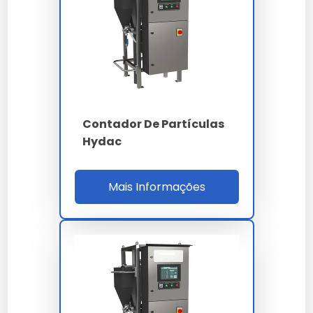
métodos gravimétricos (membrana 0.8 µm) e
microscopia óptica manual. A redução do
downtime hidráulico em frotas e máquinas CNC
atinge 22%, elevando o MTBF da bomba de
pistões axiais em até 1.800 horas quando
integrado ao programa de manutenção
preditiva.
Contador De Partículas
Hydac
O analisador de partículas opera por difração
laser (Mie/Fraunhofer) ou análise dinâmica de
imagem, cobrindo faixa granulométrica de 0.04
Mais Informações
a 2.500 micrometros (µm) com resolução de 100
canais logaritmicamente distribuídos. A
repetibilidade é inferior a 1% conforme ISO 13320,
e o alinhamento automático do feixe dispensa
intervenção do operador em ciclo de 30
segundos por varredura.