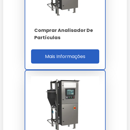
ISO 4406 - NAS 1638 -
Normas
SAE AS4059 - ISO
14644
Comprar Analisador De
Ethernet TCP/IP -
Partículas
Interfaces
USB - LIMS
Mais Informações