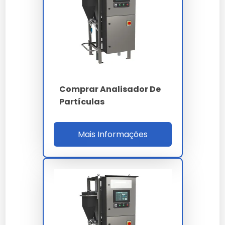
laser (Mie/Fraunhofer) ou análise dinâmica de
imagem, cobrindo faixa granulométrica de 0.04
a 2.500 micrometros (µm) com resolução de 100
canais logaritmicamente distribuídos. A
repetibilidade é inferior a 1% conforme ISO 13320,
e o alinhamento automático do feixe dispensa
intervenção do operador em ciclo de 30
Comprar Analisador De
segundos por varredura.
Partículas
Para controle de limpeza em fluidos hidráulicos e
lubrificantes, o contador de partículas atende
Mais Informações
ISO 4406:2021 (classes 14/12/10 a 22/20/18), NAS
1638 e SAE AS4059, medindo simultaneamente
os canais de 4, 6, 14, 21, 38, 70 e 100 µm (c). O
sensor óptico de diodo laser garante vida útil
superior a 20.000 horas sem drift mensurável.
PARÂMETRO
ESPECIFICAÇÃO