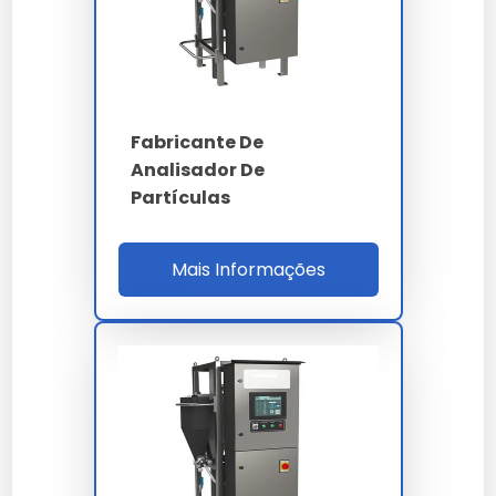
Difração laser Mie -
Princípio
imagem dinâmica
Faixa
0.04 a 2500 µm
Fabricante De
4 - 6 - 14 - 21 - 38 -
Canais
Analisador De
70 - 100 µm (c)
Partículas
Classes ISO 4406
14/12/10 a 22/20/18
Mais Informações
inferior a 1% conforme
Repetibilidade
ISO 13320
Vazão amostra
0.5 a 3.0 L/min
Ultrassom dispersão
40 kHz integrado
Látex PS NIST
Calibração
traceable 1 a 100 µm