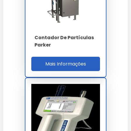
Princípio
imagem dinâmica
Faixa
0.04 a 2500 µm
4 - 6 - 14 - 21 - 38 -
Canais
Contador De Partículas
70 - 100 µm (c)
Parker
Classes ISO 4406
14/12/10 a 22/20/18
inferior a 1% conforme
Mais Informações
Repetibilidade
ISO 13320
Vazão amostra
0.5 a 3.0 L/min
Ultrassom dispersão
40 kHz integrado
Látex PS NIST
Calibração
traceable 1 a 100 µm
ISO 4406 - NAS 1638 -