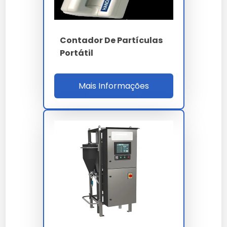
Normas
SAE AS4059 - ISO
14644
Contador De Partículas
Ethernet TCP/IP -
Interfaces
Portátil
USB - LIMS
Mais Informações