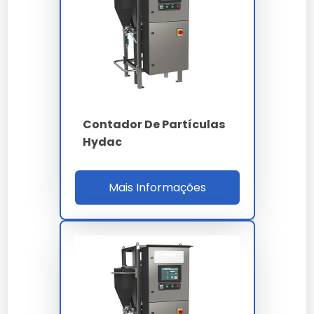
imagem, cobrindo faixa granulométrica de 0.04
a 2.500 micrometros (µm) com resolução de 100
canais logaritmicamente distribuídos. A
repetibilidade é inferior a 1% conforme ISO 13320,
e o alinhamento automático do feixe dispensa
intervenção do operador em ciclo de 30
segundos por varredura.
Contador De Partículas
Hydac
Para controle de limpeza em fluidos hidráulicos e
lubrificantes, o contador de partículas atende
ISO 4406:2021 (classes 14/12/10 a 22/20/18), NAS
Mais Informações
1638 e SAE AS4059, medindo simultaneamente
os canais de 4, 6, 14, 21, 38, 70 e 100 µm (c). O
sensor óptico de diodo laser garante vida útil
superior a 20.000 horas sem drift mensurável.
PARÂMETRO
ESPECIFICAÇÃO
Difração laser Mie -