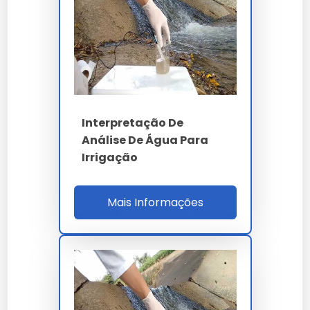
segue Ayers & Westcot (FAO 29) e Resolução
CONAMA 357/2005 Classe 3, avaliando CEa
(condutividade elétrica inferior a 3.0 dS/m), RAS
(razão de adsorção de sódio), bicarbonato
(inferior a 8.5 mEq/L) e boro (inferior a 2.0 mg/L).
A identificação precoce de salinidade evita
perdas de rendimento m²/h superiores a 35% na
Interpretação De
cultura protegida.
Análise De Água Para
Irrigação
O investimento típico para laudo completo de
potabilidade varia entre R$ 280 (análise reduzida
de 9 parâmetros) e R$ 1.450 (painel expandido
Mais Informações
97 parâmetros com metais pesados e
agrotóxicos), com ROI garantido pela
conformidade legal e ausência de multas
sanitárias que podem ultrapassar 50 salários
mínimos conforme RDC Anvisa. O intervalo de
reanálise recomendado é semestral para poços