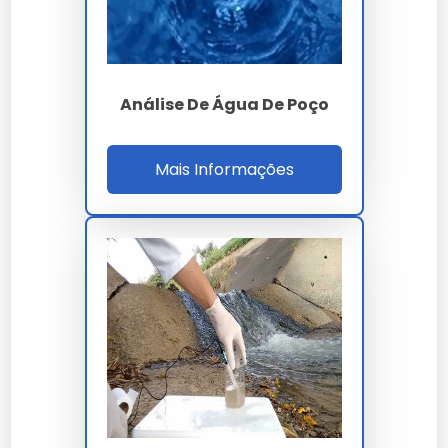
Acreditação
CGCRE
Prazo laudo
5 a 10 dias úteis
Análise De Água De Poço
GM/MS 888 -
Normas
CONAMA 357 -
CONAMA 396 - NR-13
Mais Informações