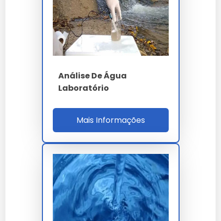
e trimestral para caldeira.
PARÂMETRO
ESPECIFICAÇÃO
97 parâmetros -
Painel potabilidade
Portaria 888/2021
Análise De Água
pH
6.0 a 9.5
Laboratório
Turbidez
inferior a 5 NTU
Mais Informações
Cloro residual
0.2 a 5.0 mg/L
Coliformes totais
ausente em 100 mL
Metais pesados
ICP-OES em µg/L
NBR ISO 5667 -
Coleta
cadeia 2 a 8 ºC
ISO 17025 Inmetro