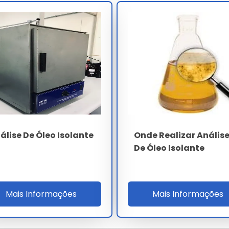
er coulométrico (NBR 10710 - inferior a 25 ppm), fator de
 a 0.10) e tensão interfacial (superior a 30 mN/m).
ntifica os 7 gases-chave (H2 - CH4 - C2H6 - C2H4 -
ior a 1 ppm e aplica os critérios de Duval, Rogers e IEC
T1/T2/T3) acima de 300 ºC, descargas parciais (PD) e
as catastróficas em até 18 meses.
ESPECIFICAÇÃO
superior a 40 kV/2.5 mm (NBR IEC 60156)
álise De Óleo Isolante
Onde Realizar Anális
De Óleo Isolante
inferior a 25 ppm (Karl Fischer)
inferior a 0.10
superior a 30 mN/m
Mais Informações
Mais Informações
0.08 a 0.40% m/m (HPLC)