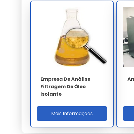
acima de 230 kV), teor de água por Karl Fisch
perdas dielétricas tan-delta a 90 ºC (inferior
A cromatografia gasosa dissolvida (DGA) ide
C2H2 - CO - CO2) com limite de detecção infer
60599 para diagnóstico de falhas térmicas (
descargas de arco (D1/D2), antecipando falh
PARÂMETRO
Rigidez dielétrica
Empresa De Análise
An
Filtragem De Óleo
Teor de água
Isolante
tan-delta a 90 ºC
Tensão interfacial
Mais Informações
DBPC