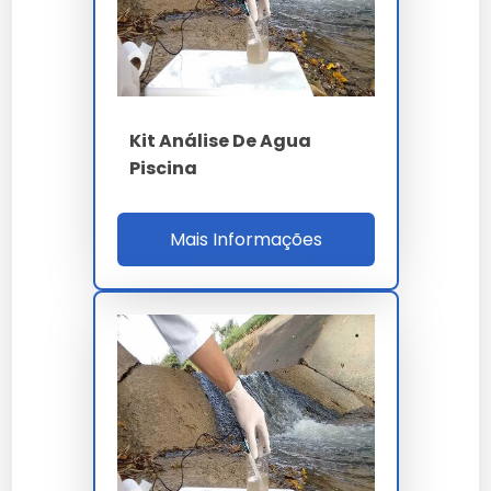
PARÂMETRO
ESPECIFICAÇÃO
97 parâmetros -
Painel potabilidade
Portaria 888/2021
Kit Análise De Agua
pH
6.0 a 9.5
Piscina
Turbidez
inferior a 5 NTU
Mais Informações
Cloro residual
0.2 a 5.0 mg/L
Coliformes totais
ausente em 100 mL
Metais pesados
ICP-OES em µg/L
NBR ISO 5667 -
Coleta
cadeia 2 a 8 ºC
ISO 17025 Inmetro
Acreditação
CGCRE