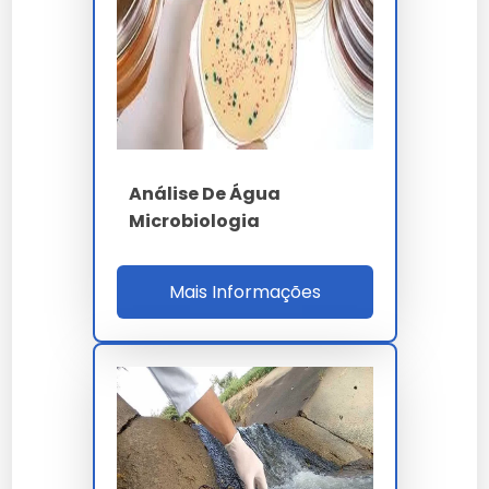
A análise de água para caldeira atende NR-13,
ABMA (American Boiler Manufacturers
Association) e NBR 12177 com controle de dureza
(inferior a 1 ppm CaCO3), sílica (inferior a 150
ppm na água de alimentação), condutividade
(inferior a 3.500 µS/cm) e oxigênio dissolvido
(inferior a 7 ppb) - parâmetros críticos para
Análise De Água
evitar incrustação, corrosão por pite e elevação
Microbiologia
do MTBF do tubulão acima de 25.000 horas.
O laboratório acreditado ISO 17025 pelo
Mais Informações
Inmetro/CGCRE executa cromatografia iônica
(aníons e cátions), ICP-OES para metais
pesados (As - Cd - Cr - Pb - Hg em µg/L) e
espectrofotometria UV-Vis, com emissão do
laudo técnico em 5 a 10 dias úteis. O certificado
digital ICP-Brasil garante validade legal junto a
Vigilância Sanitária estadual e municipal.