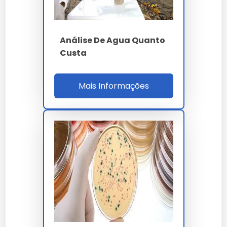
Prazo laudo
5 a 10 dias úteis
Análise De Agua Quanto
GM/MS 888 -
Custa
Normas
CONAMA 357 -
CONAMA 396 - NR-13
Mais Informações