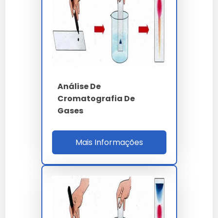
gradiente step hexano/diclorometano/metanol.
O laboratório acreditado ISO 17025
CGCRE/Inmetro executa análise cromatográfica
com cadeia de custódia completa, emitindo
laudo digital assinado ICP-Brasil em 3 a 7 dias
úteis e incluindo interpretação técnica pelo
método de Rogers, Doernenburg e triângulo de
Análise De
Duval. O ROI da análise preditiva em
Cromatografia De
transformadores acima de 10 MVA ultrapassa
Gases
320%, evitando paradas não programadas de R$
450 mil por evento.
Mais Informações
A cromatografia gasosa (GC) com detector de
ionização de chama (FID) e headspace dedicado
segue ABNT NBR 7070 e IEEE C57.104,
quantificando gases dissolvidos em óleo mineral
isolante: hidrogênio (H2), metano (CH4), etileno
(C2H4), acetileno (C2H2), etano (C2H6),