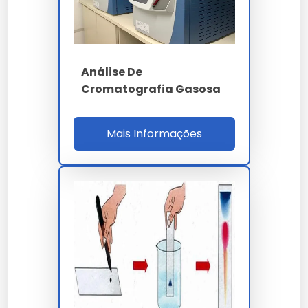
Forno GC
120 ºC/min
120 amostras por
Throughput UHPLC
turno
Análise De
Cromatografia Gasosa
Prazo laudo
3 a 7 dias úteis
NBR 7070 - IEC 60599
Mais Informações
Normas
- IEEE C57.104 - ISO
17025
Duval - Rogers -
Interpretação
Doernenburg