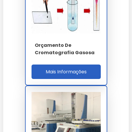
monóxido de carbono (CO) e dióxido de carbono
(CO2) com limite de detecção inferior a 1 ppm
(v/v) e repetibilidade CV inferior a 3%.
PARÂMETRO
ESPECIFICAÇÃO
Orçamento De
GC-FID - HPLC -
Técnica
Cromatografia Gasosa
UHPLC - GC-MS
C18 250x4.6 mm x 5
Coluna HPLC
Mais Informações
µm
Pressão UHPLC
até 1300 bar
Limite detecção GC
inferior a 1 ppm v/v
He 5.0 ou H2 6.0
Gás de arraste
purificado
até 450 ºC - rampa