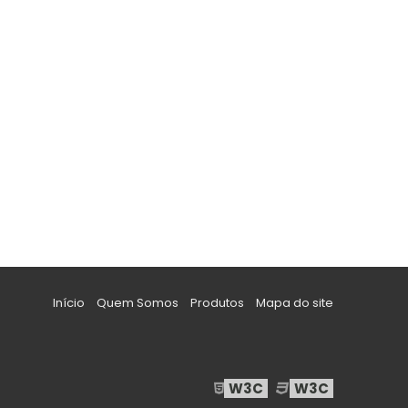
Início
Quem Somos
Produtos
Mapa do site
W3C
W3C