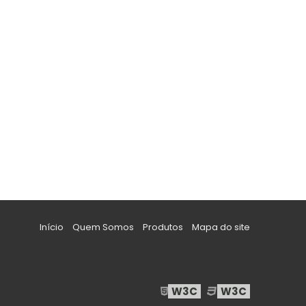
Início
Quem Somos
Produtos
Mapa do site
W3C
W3C