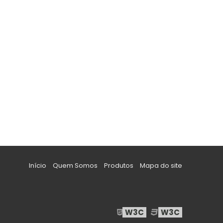
Início
Quem Somos
Produtos
Mapa do site
W3C
W3C