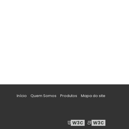
Início
Quem Somos
Produtos
Mapa do site
W3C
W3C