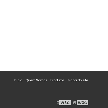
Início
Quem Somos
Produtos
Mapa do site
W3C
W3C