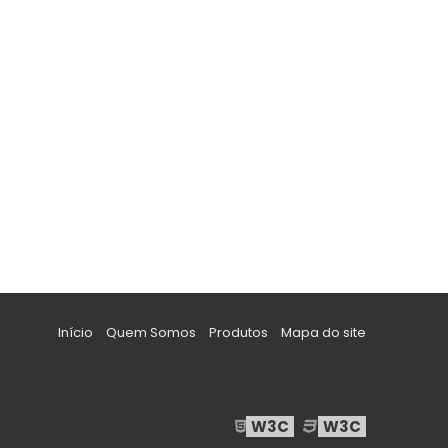
Início
Quem Somos
Produtos
Mapa do site
W3C
W3C